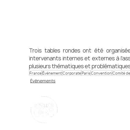
Trois tables rondes ont été organisée
intervenants internes et externes à l'as
plusieurs thématiques et problématiques cl
France
Événement
Corporate
Paris
Convention
Comité de
Événements
Nous contact
18 rue des Blancs 
75004 Paris