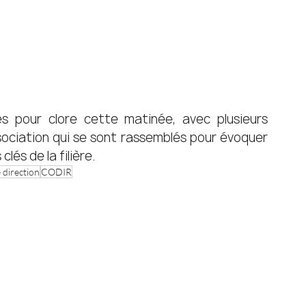
s pour clore cette matinée, avec plusieurs 
sociation qui se sont rassemblés pour évoquer 
és de la filière. 
 direction
CODIR
er
Nos expertises
Manteaux
Organisation d'événements à
l'international