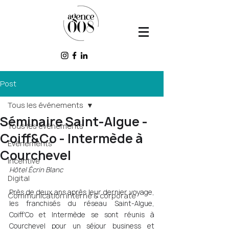
Post
Tous les événements
Séminaire Saint-Algue -
Tous les événements
Coiff&Co - Intermède à
Événements
Courchevel
Incentive
Hôtel Écrin Blanc 
Digital
Près de deux ans après leur dernier voyage, 
Communication interne & corporate
les franchisés du réseau Saint-Algue, 
Coiff'Co et Intermède se sont réunis à 
Courchevel pour un séjour business et 