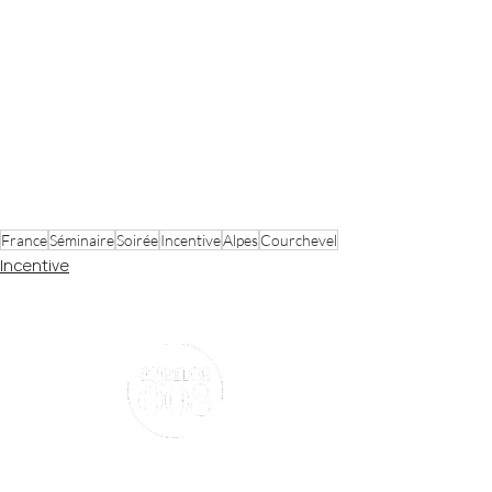
France
Séminaire
Soirée
Incentive
Alpes
Courchevel
Incentive
Suivez-nous