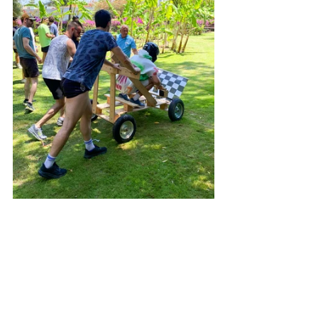
JOUR 5 - ACTIVITÉS À LA CARTE & SOIRÉE "1001 
NUITS"
Explorations sur-mesure :
 Incluant une 
session de rafting guidée dans les 
rapides ou un safari en jeep dans les 