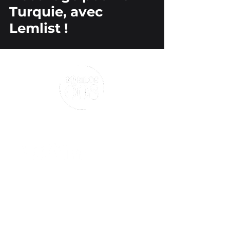
Turquie, avec
Lemlist !
Suivez-nous
Nous contacter
18 rue des Blancs Manteaux
75004 Paris
120 Route des Mournauds - Blis et