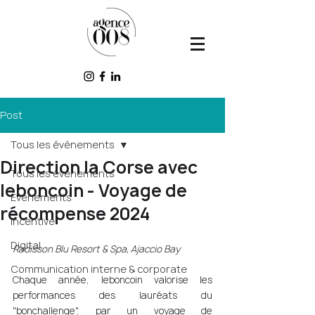
Post
Tous les événements
Direction la Corse avec
Tous les événements
leboncoin - Voyage de
Événements
récompense 2024
Incentive
Digital
Radisson Blu Resort & Spa, Ajaccio Bay 
Communication interne & corporate
Chaque année, leboncoin valorise les 
performances des lauréats du 
"bonchallenge", par un voyage de 