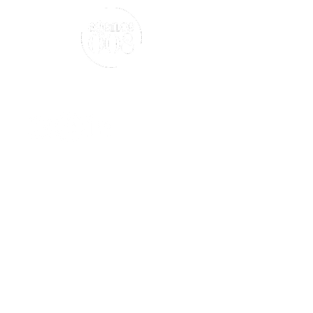
Suivez-nous
Nous contacter
18 rue des Blancs Manteaux
75004 Paris
120 Route des Mournauds - Blis et
Born 24330 Bassilac et Auberoche
+33 (0)1 53 63 87 34
N°SIRET :
803 047 398 00026