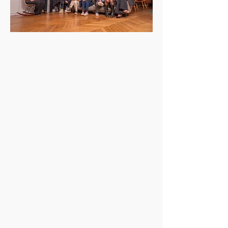
Une équipe née dans le Marais, unie
par la même passion :
imaginer des
événements B2B qui laissent une
empreinte
. Ici, chaque projet de
notre
agence événementielle à Paris
est pensé comme une aventure
collective, où créativité et exigence
se rencontrent. L’humain n’est jamais
une option, c’est le cœur de tout ce
que nous faisons.
Résultat ? Des
expériences sur-
mesure
,
responsables
et
vibrantes
,
capables de transformer l’instant en