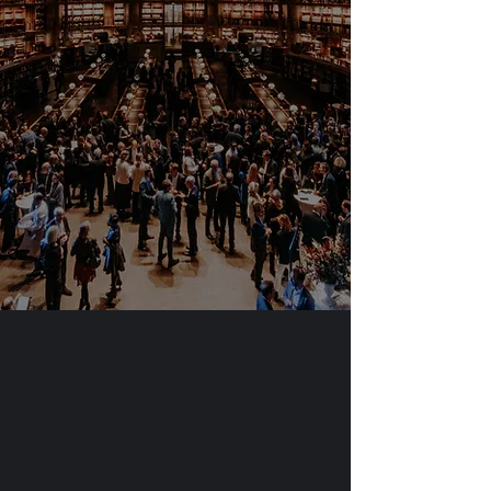
Depuis 2014, notre
agence
d'évenementiel à Paris
conçoit et
produit les séminaires, conventions,
soirées de gala et voyages
incentive, de Carrefour à Revlon
Professional.
+570
+30
événements produits
depuis 2014
2014
5/5