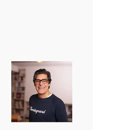
souvenir inoubliable et de donner du
sens à chaque rendez-vous.
Créativité sans limite
L'humain au centre
Engagement responsable