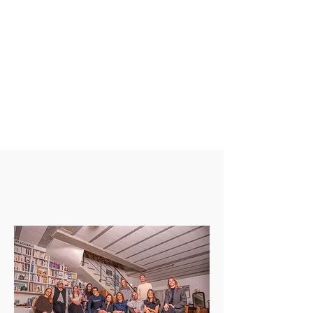
nous inventons le vôtre.
Osez le hors-piste :
l’expérience 008 n’a pas de
limites.
Bien plus qu’une agence
événementielle