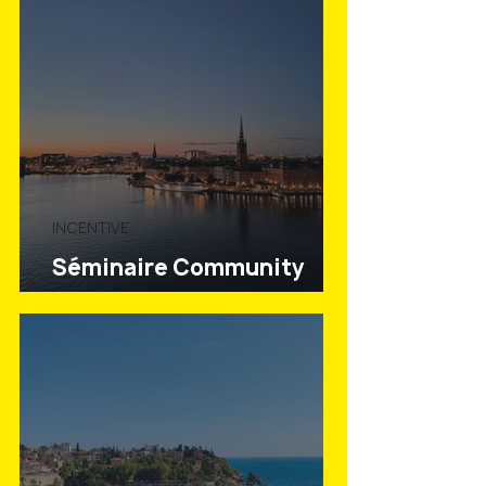
leboncoin !
INCENTIVE
Séminaire Community
Hairdressers Spirit -
Stockholm