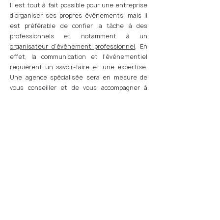
Il est tout à fait possible pour une entreprise
d'organiser ses propres événements, mais il
est préférable de confier la tâche à des
professionnels et notamment à un
organisateur d'événement professionnel
. En
effet, la communication et l'événementiel
requièrent un savoir-faire et une expertise.
Une agence spécialisée sera en mesure de
vous conseiller et de vous accompagner à
chaque étape de la production de votre
événement, que cela soit sur le format le plus
pertinent à adopter, sur le choix des lieux et
des destinations ainsi que sur les questions
logistiques et techniques.
Suivez-nous