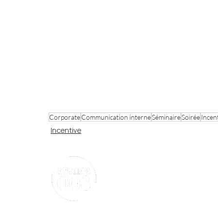
Corporate
Communication interne
Séminaire
Soirée
Incen
Incentive
Nous contact
18 rue des Blancs 
75004 Paris