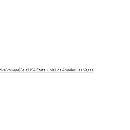
tive
Voyage
Gala
USA
États-Unis
Los Angeles
Las Vegas
er
Nos expertises
Manteaux
Organisation d'événements à
l'international