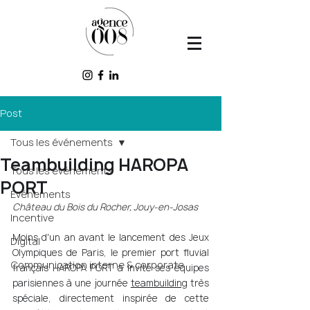
Post
Tous les événements
Teambuilding HAROPA
Tous les événements
PORT
Événements
Château du Bois du Rocher, Jouy-en-Josas 
Incentive
Moins d'un an avant le lancement des Jeux 
Digital
Olympiques de Paris, le premier port fluvial 
Communication interne & corporate
français HAROPA PORT a invité ses équipes 
parisiennes à une journée 
teambuilding
 très 
spéciale, directement inspirée de cette 