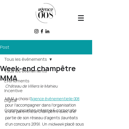
Post
Tous les événements
Week-end champêtre
Tous les événements
MMA
Événements
Château de Villiers le Mahieu
Incentive
MMA a choisi l'
Agence événementielle 008
Digital
pour l'accompagner dans l'organisation 
Communication interne & corporate
d'une parenthèse champêtre avec une 
partie de son réseau d'agents (lauréats 
d'un concours 2019). Un 
midweek
 placé sous 