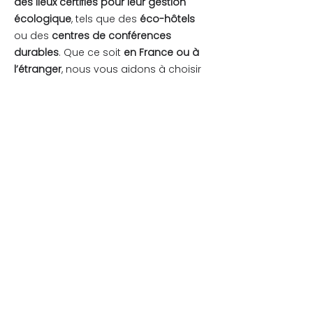
des lieux certifiés pour leur gestion
écologique
, tels que des
éco-hôtels
ou des
centres de conférences
durables
. Que ce soit
en France ou à
l’étranger
, nous vous aidons à choisir
une destination qui soit en harmonie
avec les valeurs de votre entreprise.
Car oui,
il est possible de mêler
destination incentive et RSE ; lire notre
article de blog dédié au voyage pour
en savoir plus
.
Notre propre
engagement éthique
En interne, l’Agence 008 a elle-même
mis en œuvre des actions concrètes
en faveur de l’environnement. Dans
ses locaux et sur le terrain, nos