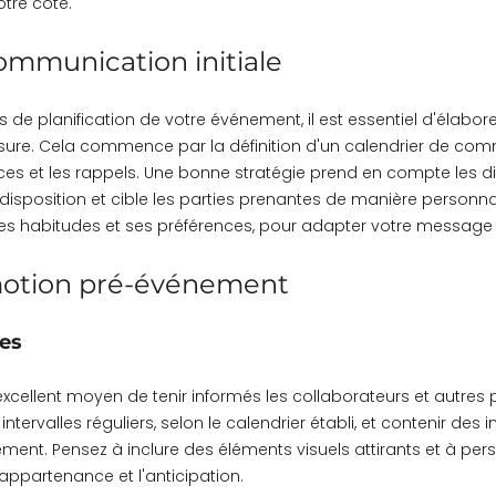
tre côté.
ommunication initiale
 de planification de votre événement, il est essentiel d'élabor
re. Cela commence par la définition d'un calendrier de comm
ces et les rappels. Une bonne stratégie prend en compte les d
isposition et cible les parties prenantes de manière personna
 ses habitudes et ses préférences, pour adapter votre message
motion pré-événement
nes
excellent moyen de tenir informés les collaborateurs et autres p
ntervalles réguliers, selon le calendrier établi, et contenir des 
ment. Pensez à inclure des éléments visuels attirants et à pe
'appartenance et l'anticipation.