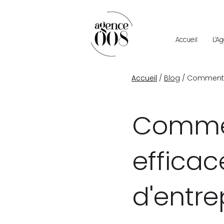
Accueil
L'A
Accueil
/
Blog
/ Comment p
Comme
effica
d'entre