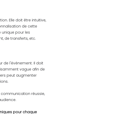
n. Elle doit être intuitive,
rsonnalisation de cette
e unique pour les
, de transferts, etc.
r de l'événement. Il doit
ffisamment vague afin de
etters peut augmenter
ions.
e communication réussie,
 audience.
 uniques pour chaque